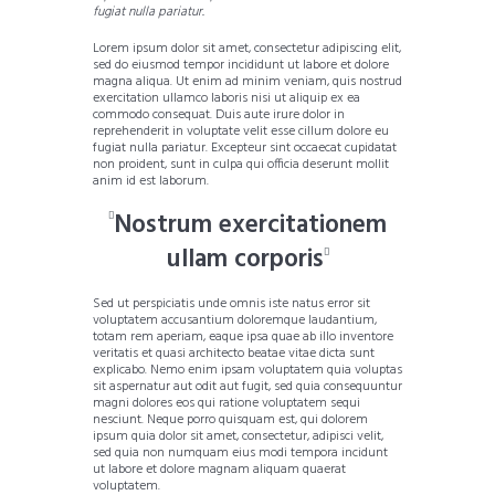
fugiat nulla pariatur.
Lorem ipsum dolor sit amet, consectetur adipiscing elit,
sed do eiusmod tempor incididunt ut labore et dolore
magna aliqua. Ut enim ad minim veniam, quis nostrud
exercitation ullamco laboris nisi ut aliquip ex ea
commodo consequat. Duis aute irure dolor in
reprehenderit in voluptate velit esse cillum dolore eu
fugiat nulla pariatur. Excepteur sint occaecat cupidatat
non proident, sunt in culpa qui officia deserunt mollit
anim id est laborum.
Nostrum exercitationem
ullam corporis
Sed ut perspiciatis unde omnis iste natus error sit
voluptatem accusantium doloremque laudantium,
totam rem aperiam, eaque ipsa quae ab illo inventore
veritatis et quasi architecto beatae vitae dicta sunt
explicabo. Nemo enim ipsam voluptatem quia voluptas
sit aspernatur aut odit aut fugit, sed quia consequuntur
magni dolores eos qui ratione voluptatem sequi
nesciunt. Neque porro quisquam est, qui dolorem
ipsum quia dolor sit amet, consectetur, adipisci velit,
sed quia non numquam eius modi tempora incidunt
ut labore et dolore magnam aliquam quaerat
voluptatem.