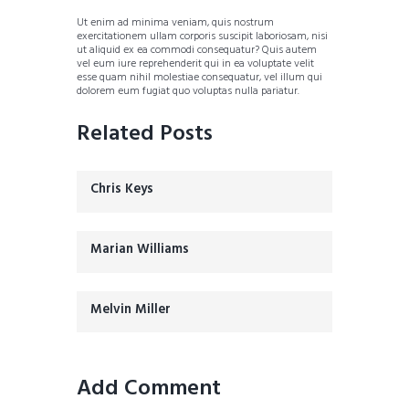
Ut enim ad minima veniam, quis nostrum
exercitationem ullam corporis suscipit laboriosam, nisi
ut aliquid ex ea commodi consequatur? Quis autem
vel eum iure reprehenderit qui in ea voluptate velit
esse quam nihil molestiae consequatur, vel illum qui
dolorem eum fugiat quo voluptas nulla pariatur.
Related Posts
Chris Keys
Marian Williams
Melvin Miller
Add Comment